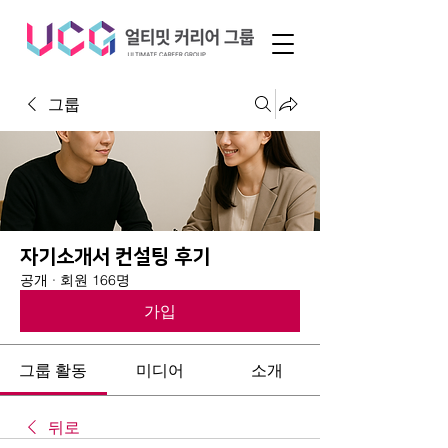
그룹
자기소개서 컨설팅 후기
공개
·
회원 166명
가입
그룹 활동
미디어
소개
뒤로