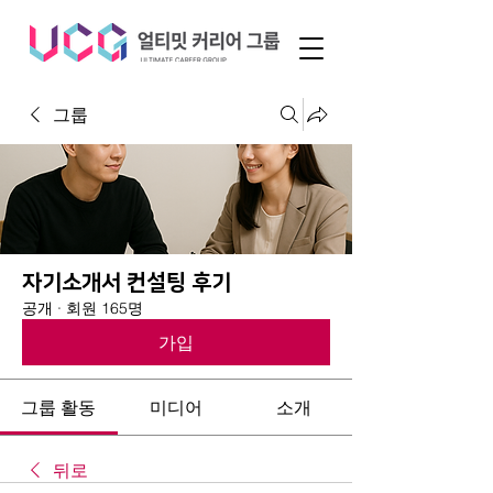
그룹
자기소개서 컨설팅 후기
공개
·
회원 165명
가입
그룹 활동
미디어
소개
뒤로