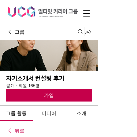
그룹
자기소개서 컨설팅 후기
공개
·
회원 165명
가입
그룹 활동
미디어
소개
뒤로