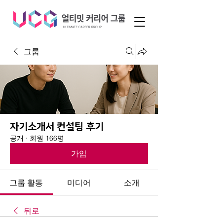
그룹
자기소개서 컨설팅 후기
공개
·
회원 166명
가입
그룹 활동
미디어
소개
뒤로