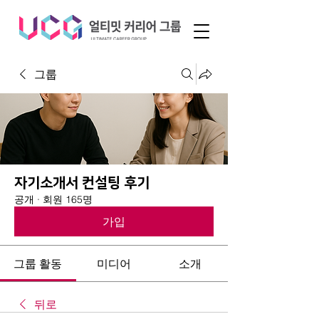
그룹
자기소개서 컨설팅 후기
공개
·
회원 165명
가입
그룹 활동
미디어
소개
뒤로