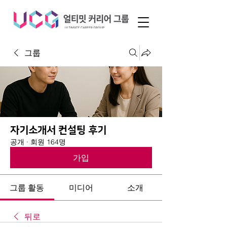
그룹
자기소개서 컨설팅 후기
공개
·
회원 164명
가입
그룹 활동
미디어
소개
뒤로