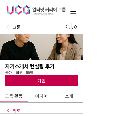
그룹
자기소개서 컨설팅 후기
공개
·
회원 165명
가입
그룹 활동
미디어
소개
뒤로