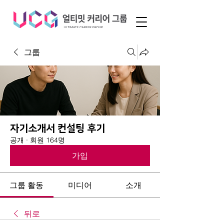
그룹
자기소개서 컨설팅 후기
공개
·
회원 164명
가입
그룹 활동
미디어
소개
뒤로