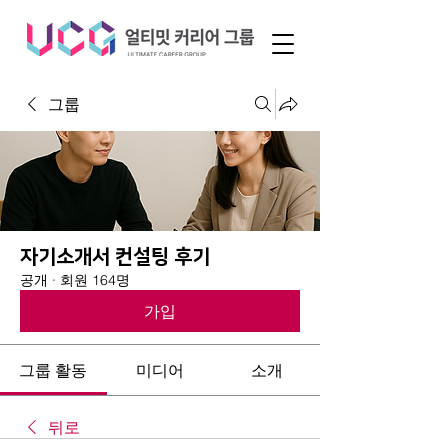
그룹
자기소개서 컨설팅 후기
공개
·
회원 164명
가입
그룹 활동
미디어
소개
뒤로