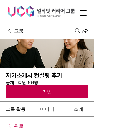
그룹
자기소개서 컨설팅 후기
공개
·
회원 164명
가입
그룹 활동
미디어
소개
뒤로