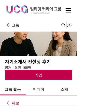
그룹
자기소개서 컨설팅 후기
공개
·
회원 166명
가입
그룹 활동
미디어
소개
뒤로