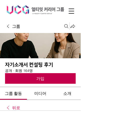
그룹
자기소개서 컨설팅 후기
공개
·
회원 164명
가입
그룹 활동
미디어
소개
뒤로