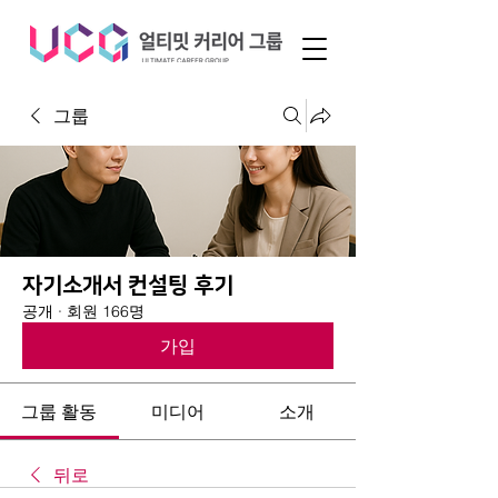
그룹
자기소개서 컨설팅 후기
공개
·
회원 166명
가입
그룹 활동
미디어
소개
뒤로