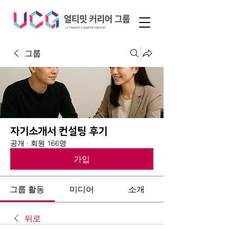
그룹
자기소개서 컨설팅 후기
공개
·
회원 166명
가입
그룹 활동
미디어
소개
뒤로