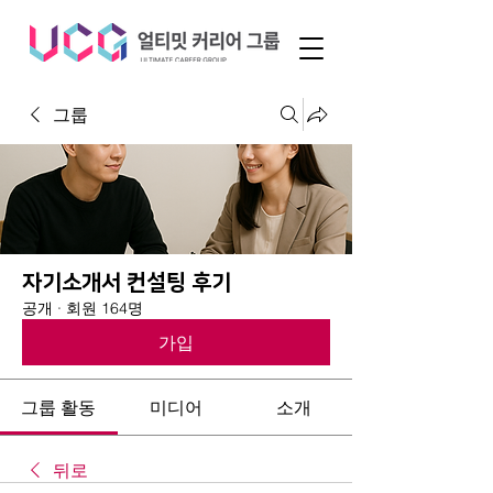
그룹
자기소개서 컨설팅 후기
공개
·
회원 164명
가입
그룹 활동
미디어
소개
뒤로