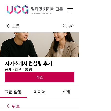
그룹
자기소개서 컨설팅 후기
공개
·
회원 166명
가입
그룹 활동
미디어
소개
뒤로