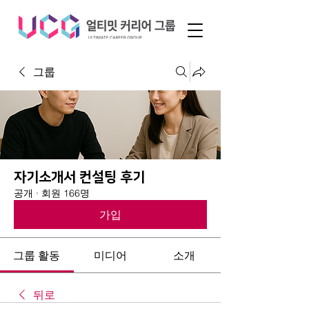
그룹
자기소개서 컨설팅 후기
공개
·
회원 166명
가입
그룹 활동
미디어
소개
뒤로