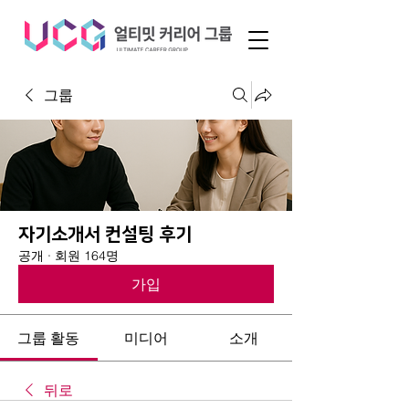
그룹
자기소개서 컨설팅 후기
공개
·
회원 164명
가입
그룹 활동
미디어
소개
뒤로