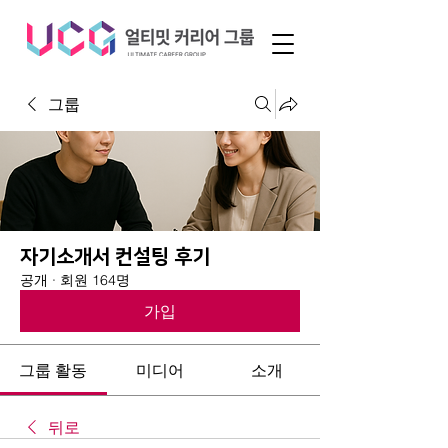
그룹
자기소개서 컨설팅 후기
공개
·
회원 164명
가입
그룹 활동
미디어
소개
뒤로