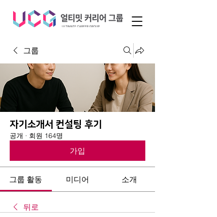
그룹
자기소개서 컨설팅 후기
공개
·
회원 164명
가입
그룹 활동
미디어
소개
뒤로