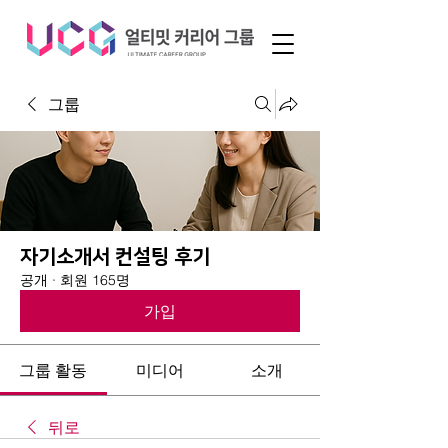
그룹
자기소개서 컨설팅 후기
공개
·
회원 165명
가입
그룹 활동
미디어
소개
뒤로