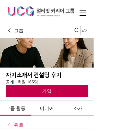
그룹
자기소개서 컨설팅 후기
공개
·
회원 165명
가입
그룹 활동
미디어
소개
뒤로