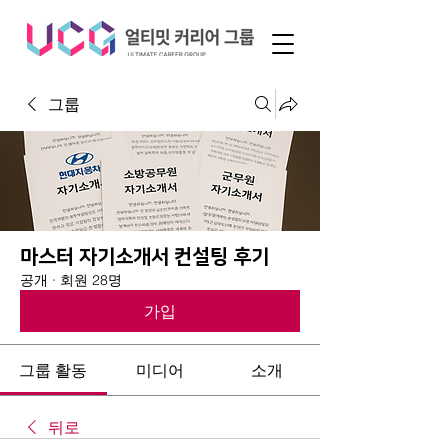
그룹
마스터 자기소개서 컨설팅 후기
공개
·
회원 28명
가입
그룹 활동
미디어
소개
뒤로