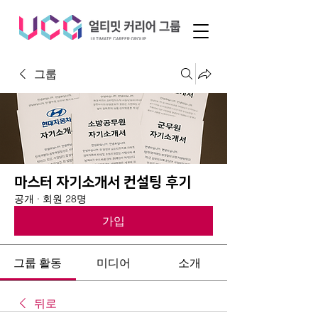
그룹
마스터 자기소개서 컨설팅 후기
공개
·
회원 28명
가입
그룹 활동
미디어
소개
뒤로