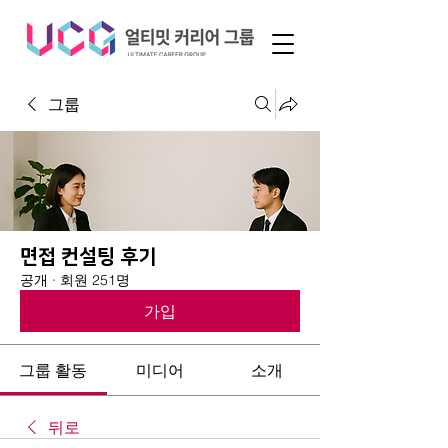
그룹
면접 컨설팅 후기
공개
·
회원 251명
가입
그룹 활동
미디어
소개
뒤로