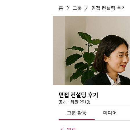
홈
그룹
면접 컨설팅 후기
면접 컨설팅 후기
공개
·
회원 251명
그룹 활동
미디어
뒤로