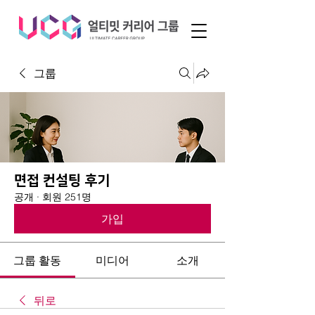
그룹
면접 컨설팅 후기
공개
·
회원 251명
가입
그룹 활동
미디어
소개
뒤로