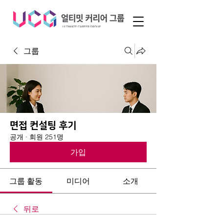
그룹
면접 컨설팅 후기
공개
·
회원 251명
가입
그룹 활동
미디어
소개
뒤로