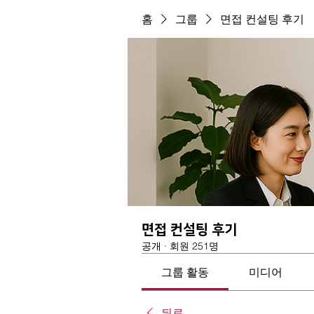
홈
그룹
면접 컨설팅 후기
면접 컨설팅 후기
공개
·
회원 251명
그룹 활동
미디어
뒤로