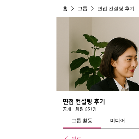
홈
그룹
면접 컨설팅 후기
면접 컨설팅 후기
공개
·
회원 251명
그룹 활동
미디어
뒤로