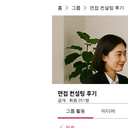
홈
그룹
면접 컨설팅 후기
면접 컨설팅 후기
공개
·
회원 251명
그룹 활동
미디어
뒤로