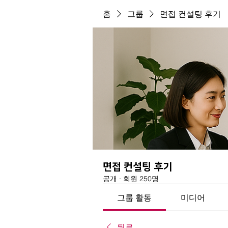
홈
그룹
면접 컨설팅 후기
면접 컨설팅 후기
공개
·
회원 250명
그룹 활동
미디어
뒤로