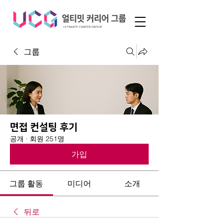
그룹
면접 컨설팅 후기
공개
·
회원 251명
가입
그룹 활동
미디어
소개
뒤로