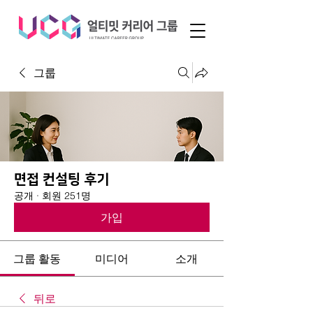
그룹
면접 컨설팅 후기
공개
·
회원 251명
가입
그룹 활동
미디어
소개
뒤로