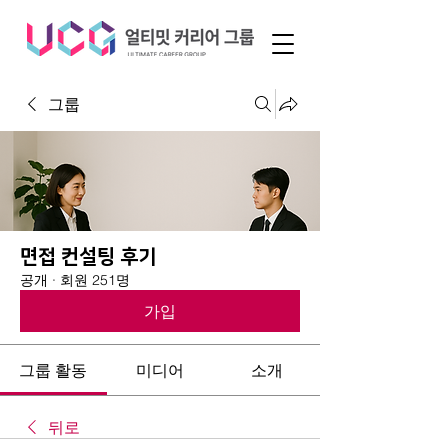
그룹
면접 컨설팅 후기
공개
·
회원 251명
가입
그룹 활동
미디어
소개
뒤로