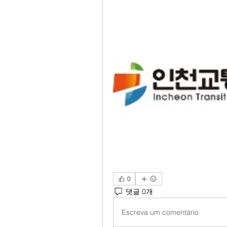
0
댓글 0개
Escreva um comentário