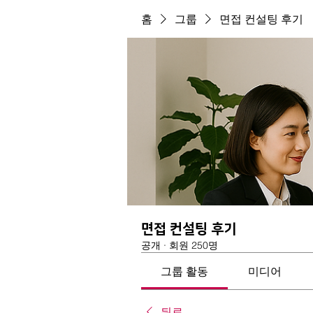
홈
그룹
면접 컨설팅 후기
면접 컨설팅 후기
공개
·
회원 250명
그룹 활동
미디어
뒤로