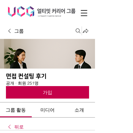
그룹
면접 컨설팅 후기
공개
·
회원 251명
가입
그룹 활동
미디어
소개
뒤로