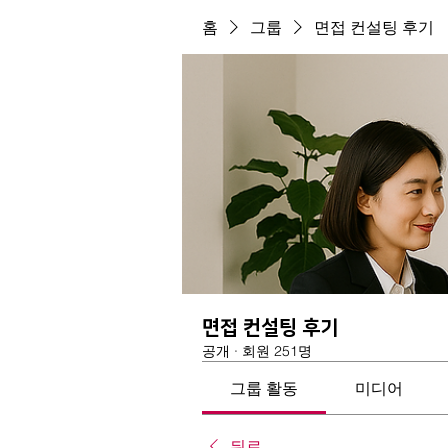
홈
그룹
면접 컨설팅 후기
면접 컨설팅 후기
공개
·
회원 251명
그룹 활동
미디어
뒤로