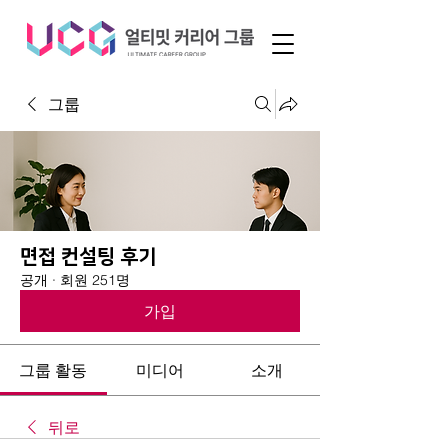
그룹
면접 컨설팅 후기
공개
·
회원 251명
가입
그룹 활동
미디어
소개
뒤로