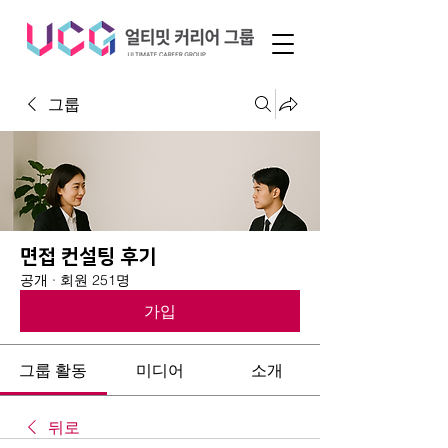
그룹
면접 컨설팅 후기
공개
·
회원 251명
가입
그룹 활동
미디어
소개
뒤로