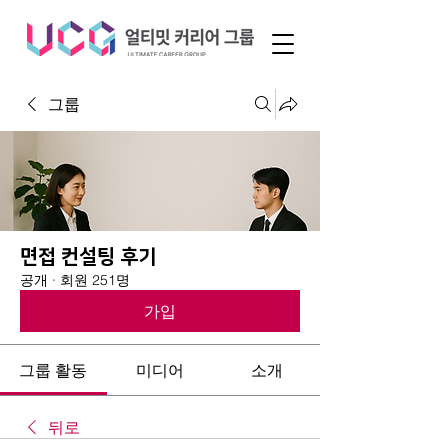
그룹
면접 컨설팅 후기
공개
·
회원 251명
가입
그룹 활동
미디어
소개
뒤로