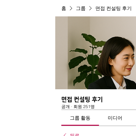
홈
그룹
면접 컨설팅 후기
면접 컨설팅 후기
공개
·
회원 251명
그룹 활동
미디어
뒤로