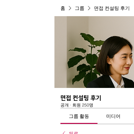
홈
그룹
면접 컨설팅 후기
면접 컨설팅 후기
공개
·
회원 250명
그룹 활동
미디어
뒤로