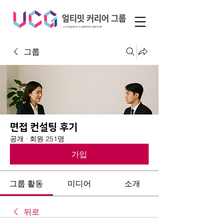
그룹
면접 컨설팅 후기
공개
·
회원 251명
가입
그룹 활동
미디어
소개
뒤로