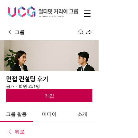
그룹
면접 컨설팅 후기
공개
·
회원 251명
가입
그룹 활동
미디어
소개
뒤로